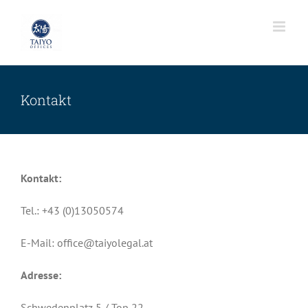
Zum
Inhalt
springen
Kontakt
Kontakt:
Tel.: +43 (0)13050574
E-Mail: office@taiyolegal.at
Adresse:
Schwedenplatz 5 / Top 22